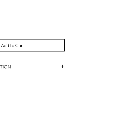
Add to Cart
ATION
e exclusivement .