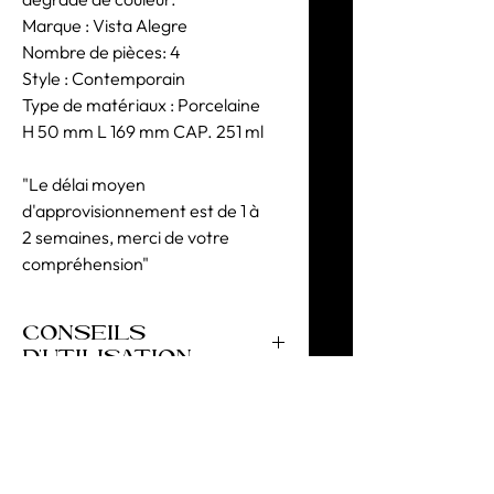
Marque : Vista Alegre
Nombre de pièces: 4
Style : Contemporain
Type de matériaux : Porcelaine
H 50 mm L 169 mm CAP. 251 ml
"Le délai moyen
d'approvisionnement est de 1 à
2 semaines, merci de votre
compréhension"
CONSEILS
D'UTILISATION
Ne pas utiliser au micro-ondes. Pour le
lavage en machine, nous
recommandons des cycles courts à
basse température. Évitez les lavages
fréquents.