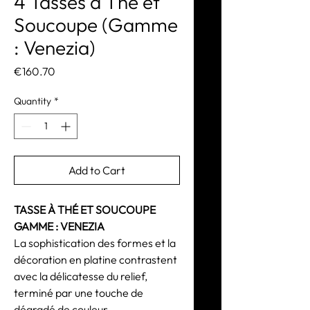
4 Tasses à Thé et
Soucoupe (Gamme
: Venezia)
Price
€160.70
Quantity
*
Add to Cart
TASSE À THÉ ET SOUCOUPE
GAMME : VENEZIA
La sophistication des formes et la
décoration en platine contrastent
avec la délicatesse du relief,
terminé par une touche de
dégradé de couleur.