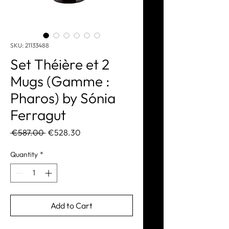
SKU: 21133488
Set Théière et 2
Mugs (Gamme :
Pharos) by Sónia
Ferragut
Regular
Sale
 €587.00 
€528.30
Price
Price
Quantity
*
Add to Cart