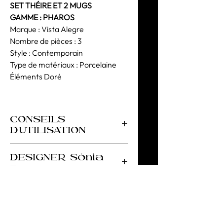
SET THÉIRE ET 2 MUGS
GAMME : PHAROS
Marque : Vista Alegre
Nombre de pièces : 3
Style : Contemporain
Type de matériaux : Porcelaine
Éléments Doré
CONSEILS
D'UTILISATION
Pour le lavage de la vaisselle, nous
DESIGNER Sónia
conseillons des cycles courts à basse
Ferragut
température. Évitez l'utilisation
fréquente dans le lave-vaisselle.
Sònia Ferragut est une designer
. Évitez tout changement brusque de
barcelonaise qui combine son travail
température.
de paysagiste avec son atelier de
céramique. Elle s'intéresse à la