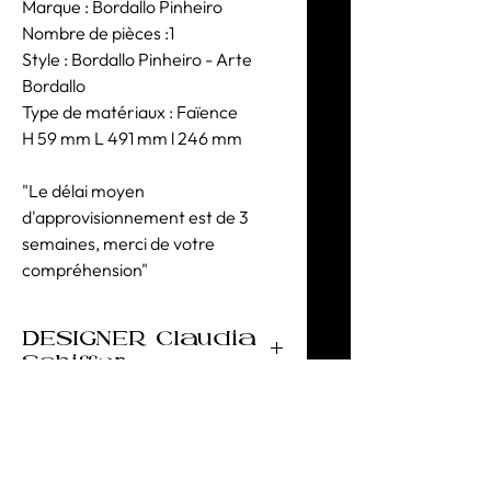
Marque : Bordallo Pinheiro
Nombre de pièces :1
Style : Bordallo Pinheiro - Arte
Bordallo
Type de matériaux : Faïence
H 59 mm L 491 mm l 246 mm
"Le délai moyen
d'approvisionnement est de 3
semaines, merci de votre
compréhension"
DESIGNER Claudia
Schiffer
Icône renommée de la mode
mondiale, Claudia Schiffer à su
donnée de la renommée aux plus
grandes marques du monde entier