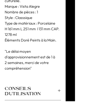
culturelle.
Marque : Vista Alegre
Nombre de pièces : 1
Style : Classsique
Type de matériaux : Porcelaine
H 161 mm L 251 mm l 131 mm CAP.
1278 ml
Éléments Doré Peints à la Main.
"Le délai moyen
d'approvisionnement est de 1 à
2 semaines, merci de votre
compréhension"
CONSEILS
D'UTILISATION
Ne pas utiliser au micro-ondes. Au