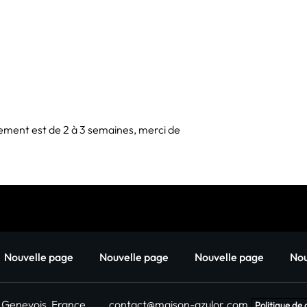
haute-couture. La ma
en 1987 par le grou
ement est de 2 à 3 semaines, merci de
Nouvelle page
Nouvelle page
Nouvelle page
Nou
n Genevois, France
contact@maison-azulor.com
Politique de 