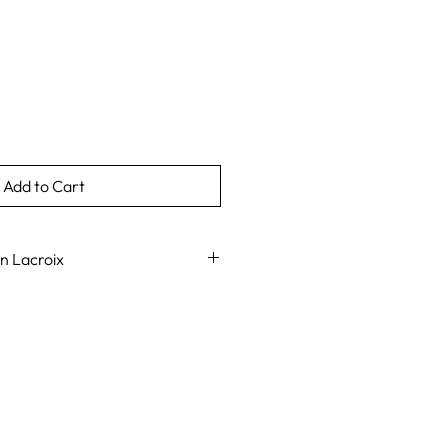
Add to Cart
n Lacroix
elaine réunit deux marques haut de
ondiale, qui se caractérisent
ante et un design de haute qualité :
Vista Alegre. Ces deux insignes se
frir le meilleur d'eux-mêmes,
ière collection de porcelaine de la
oix et à la première ligne de luxe
artenariat avec une marque de