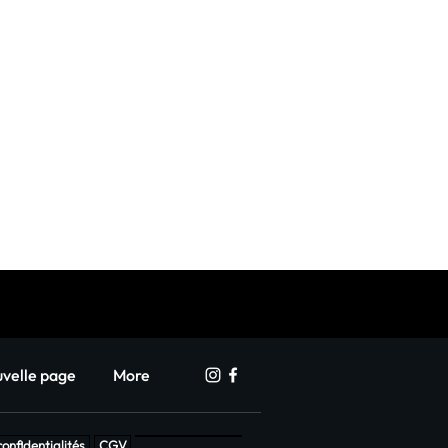
ison Christian Lacroix a été fondée
pe LVMH
velle page
More
confidentialités
CGV