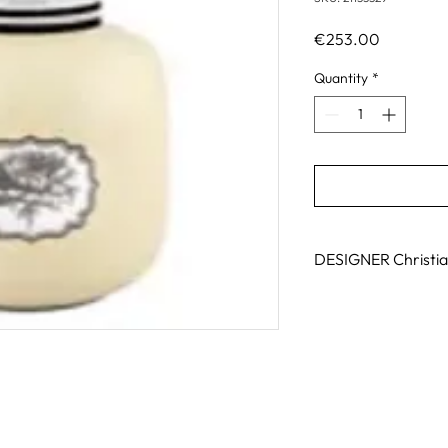
Price
€253.00
Quantity
*
DESIGNER Christia
La passion de la porc
gamme de renommée m
par l'innovation const
Christian Lacroix et 
sont associés pour of
donnant vie à la prem
Maison Christian Lacr
de Vista Alegre en p