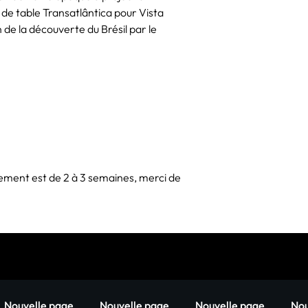
Jahara a été sélectio
e de table Transatlântica pour Vista
département de design
e la découverte du Brésil par le
du designer espagnol
travaillé pour plusieu
développé sa collecti
Fabrica Features. Jah
expositions à travers
Milano, Fondazione B
Centre Georges Pomp
Marseille, Tokyo Desi
Amsterdam Design W
Japon, Miami Design 
ement est de 2 à 3 semaines, merci de
bien d'autres, à l'extér
S'inspirant des tenda
travail de Jahara re
interprétations de la 
nous vivons aujourd'hu
Nouvelle page
Nouvelle page
Nouvelle page
Nou