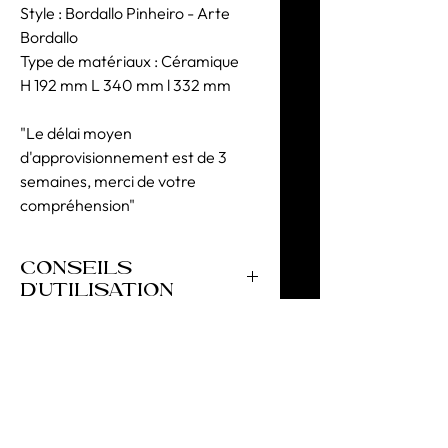
Style : Bordallo Pinheiro - Arte
Bordallo
Type de matériaux : Céramique
H 192 mm L 340 mm l 332 mm
"Le délai moyen
d'approvisionnement est de 3
semaines, merci de votre
compréhension"
CONSEILS
D'UTILISATION
RÉSISTANCE AU LAVE-VAISSELLE les
produits peuvent aller au lave-
vaisselle, mais éviter de les laisser
dans la machine après la fin du
programme de lavage (en évitant
l’attaque de la surface par les vapeurs