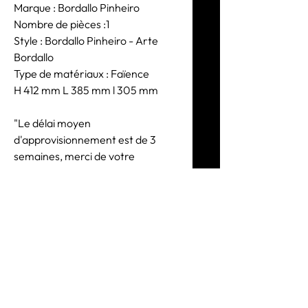
Marque : Bordallo Pinheiro
Nombre de pièces :1
Style : Bordallo Pinheiro - Arte
Bordallo
Type de matériaux : Faïence
H 412 mm L 385 mm l 305 mm
"Le délai moyen
d'approvisionnement est de 3
semaines, merci de votre
compréhension"
CONSEILS
D'UTILISATION
Utilisation décorative exclusivement .
INFORMATION
À partir des éléments décoratifs et