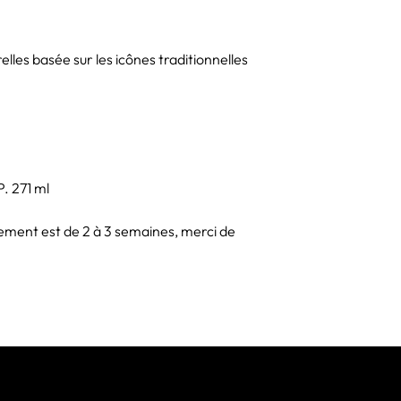
propre studio de desi
les domaines du grap
et de l'illustration p
elles basée sur les icônes traditionnelles
pour Vista Alegre, av
plusieurs collections s
. 271 ml
ement est de 2 à 3 semaines, merci de