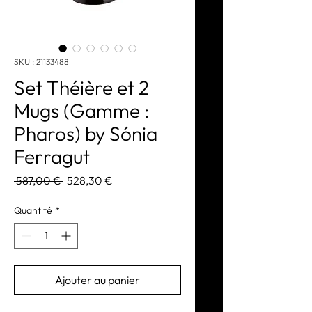
SKU : 21133488
Set Théière et 2
Mugs (Gamme :
Pharos) by Sónia
Ferragut
Prix
Prix
 587,00 € 
528,30 €
original
promotionnel
Quantité
*
Ajouter au panier