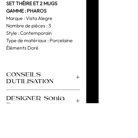
SET THÉIRE ET 2 MUGS
GAMME : PHAROS
Marque : Vista Alegre
Nombre de pièces : 3
Style : Contemporain
Type de matériaux : Porcelaine
Éléments Doré
CONSEILS
D'UTILISATION
Pour le lavage de la vaisselle, nous
DESIGNER Sónia
conseillons des cycles courts à basse
Ferragut
température. Évitez l'utilisation
fréquente dans le lave-vaisselle.
Sònia Ferragut est une designer
. Évitez tout changement brusque de
barcelonaise qui combine son travail
température.
de paysagiste avec son atelier de
céramique. Elle s'intéresse à la