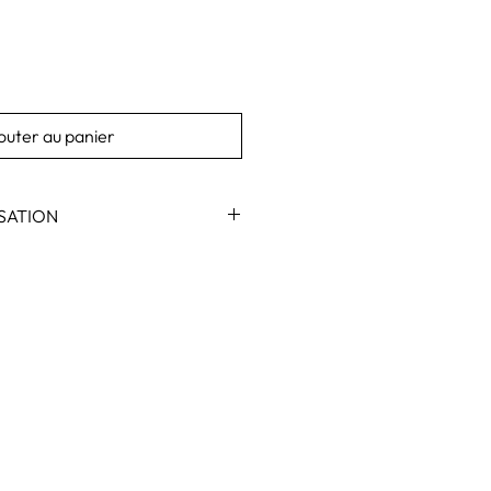
outer au panier
ISATION
aisselle, nous conseillons des cycles
ture. Évitez l'utilisation fréquente
e. Évitez tout changement brusque