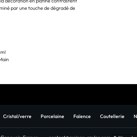
 la décoration en platine contrastent
terminé par une touche de dégradé de
 ml
 Main
Cristal/verre
Porcelaine
Faïence
Coutellerie
N