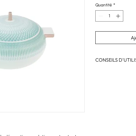
Quantité
*
Aj
CONSEILS D'UTIL
Pour le lavage de la v
courts à basse tempéra
dans le lave-vaissell
de température.