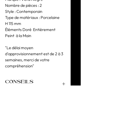
Nombre de pièces : 2
Style : Contemporain
Type de matériaux : Porcelaine
H 115 mm
Éléments Doré Entièrement
Peint à la Main
"Le délai moyen
d'approvisionnement est de 2 à 3
semaines, merci de votre
compréhension"
CONSEILS
D'UTILISATION
Ne pas utiliser au micro-ondes. Pour le
lavage en machine, nous
recommandons des cycles courts à
basse température. Évitez les lavages