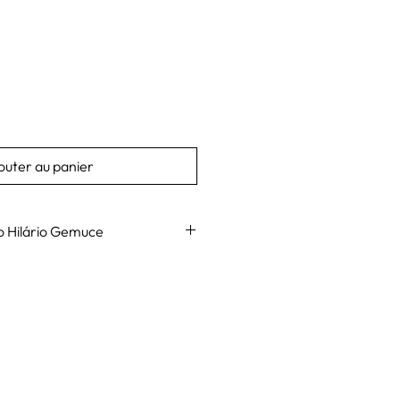
outer au panier
ompílio Hilário Gemuce
ce est né à Quelimane en 1963. Il a
en céramique à l'Escola de Artes
 est diplômé en beaux-arts à
e Belas Artes à Kiev, en Ukraine. En
aîtrise en peinture murale à
Arts d'Ukraine. En 2001, il obtient
ion et Gestion de Projets Culturels
orbonne Nouvelle, à Paris, France. Il