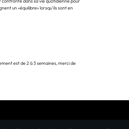
st confronté dans sa vie quotidienne pour
a été professeur à l'
nent un «équilibre» lorsqu'ils sont en
visuels entre 1993 et ​
l'Institut Supérieur de
été membre fondateur
fondateur de Muvart
entre 2002 et 2008. I
années 1990, tant ind
ayant présenté son t
Mozambique, l'Afrique
l'Espagne, l'Allemagn
ement est de 2 à 3 semaines, merci de
Finlande et le Brésil. 
galerie d'art Arte de
plusieurs collections
et à l'étranger.