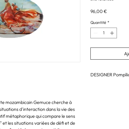
Prix
96,00 €
Quantité
*
Aj
DESIGNER P
Pompílio Hilário Gemu
suivi un cours moyen 
Visuais, à Maputo, et
rtiste mozambicain Gemuce cherche à
l'Instituto Superior d
ituations d'interaction dans la vie des
1993, il obtient une m
tif métaphorique qui compare le sens
l'Académie des Beaux-
un Master en Concept
o" et les situations variées de défi et de
à l'Université de la S