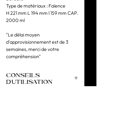
Type de matériaux : Faïence
H 221 mm L 194 mm l 159 mm CAP.
2000 ml
"Le délai moyen
d'approvisionnement est de 3
semaines, merci de votre
compréhension"
CONSEILS
D'UTILISATION
RÉSISTANCE AU LAVE-VAISSELLE les
produits peuvent aller au lave-
vaisselle, mais éviter de les laisser
dans la machine après la fin du
programme de lavage (en évitant
l’attaque de la surface par les vapeurs
générées).