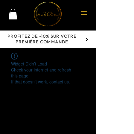
PROFITEZ DE -10% SUR VOTRE
PREMIÈRE COMMANDE
Widget Didn’t Load
Check your internet and refresh
this page.
If that doesn’t work, contact us.