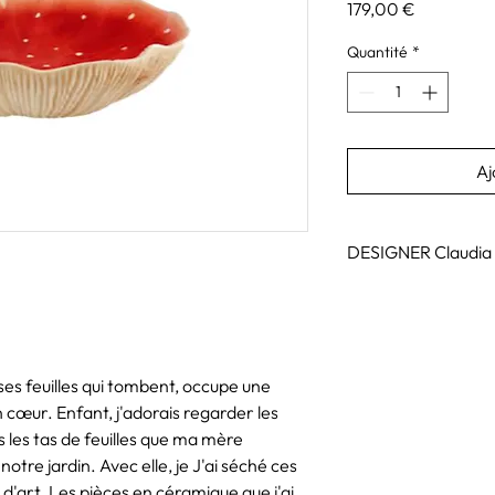
Prix
179,00 €
Quantité
*
Aj
DESIGNER Claudia 
Icône renommée de la
à su donnée de la r
du monde entier depuis
des photographes les 
ses feuilles qui tombent, occupe une
certaines des pièces 
 cœur. Enfant, j'adorais regarder les
sur les podiums. Née 
de quatre enfants, ad
 les tas de feuilles que ma mère
avocate comme son p
tre jardin. Avec elle, je J'ai séché ces
une nuit de 1987 lors
 d'art. Les pièces en céramique que j'ai