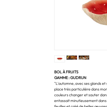
BOL À FRUITS
GAMME : GUDRUN
"L'automne, avec ses glands et 
place très particulière dans mon
couleurs changer et sauter dans
entassait minutieusement dans no
feuilles et créé de belles œuvres