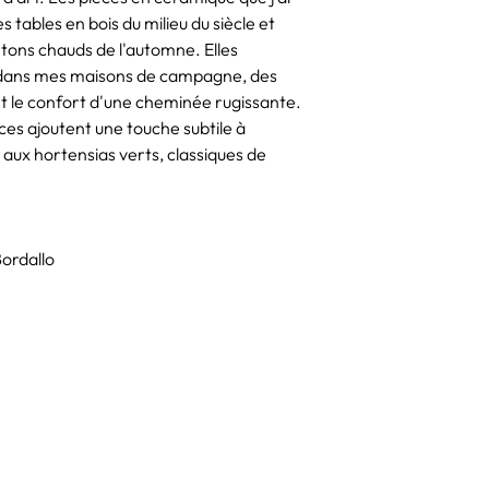
repérée dans un club 
tables en bois du milieu du siècle et
Paris et est rapidem
ons chauds de l'automne. Elles
plus recherchés de to
 dans mes maisons de campagne, des
couvertures de plus d
t le confort d'une cheminée rugissante.
renommées au niveau i
podiums ont été pour
ces ajoutent une touche subtile à
défilés pour les créat
e aux hortensias verts, classiques de
Claudia est désormais
90, une époque où un
devenus des phénomèn
"supermodel" a été i
Bordallo
créateurs, dont Karl 
décennie, à 21 ans, el
payé au monde. Claud
directrice créative 
la mode féminine, les
produits capillaires, l
Elle a également coll
des longs métrages a