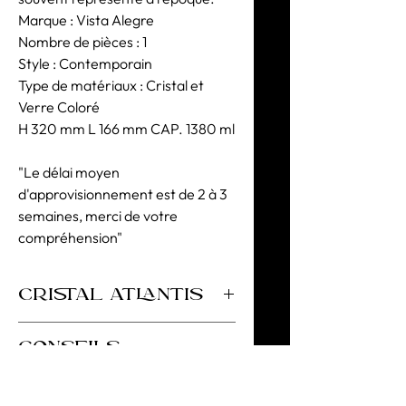
Marque : Vista Alegre
Nombre de pièces : 1
Style : Contemporain
Type de matériaux : Cristal et
Verre Coloré
H 320 mm L 166 mm CAP. 1380 ml
"Le délai moyen
d'approvisionnement est de 2 à 3
semaines, merci de votre
compréhension"
CRISTAL ATLANTIS
Cristal Supérieur 30% PbO et Verre
CONSEILS
Coloré
D'UTILISATION
Afin de conserver la brillance, la