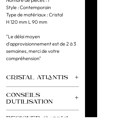
Style : Contemporain
Type de matériaux : Cristal
H 120 mm L 90 mm
"Le délai moyen
d'approvisionnement est de 2 à 3
semaines, merci de votre
compréhension"
CRISTAL ATLANTIS
Cristal Supérieur 30% PbO
CONSEILS
D'UTILISATION
Afin de conserver la brillance, la
DESIGNER Gerald
transparence et l’éclat des articles en
Gulotta
cristal et en verre (notamment ceux
en cristal), il convient de respecter des