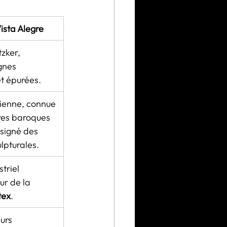
ista Alegre
zker, 
gnes 
et épurées.
cienne, connue 
res baroques 
 signé des 
ulpturales.
triel 
ur de la 
tex
.
urs 