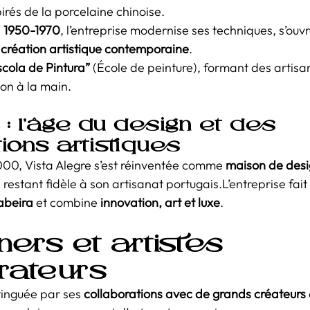
pirés de la porcelaine chinoise.
 
1950-1970
, l’entreprise modernise ses techniques, s’ouvr
 
création artistique contemporaine
.
scola de Pintura”
 (École de peinture), formant des artisan
on à la main.
e : l’âge du design et des 
ions artistiques
00, Vista Alegre s’est réinventée comme 
maison de desi
n restant fidèle à son artisanat portugais.L’entreprise fait
abeira
 et combine 
innovation, art et luxe
.
ners et artistes 
rateurs
stinguée par ses 
collaborations avec de grands créateurs