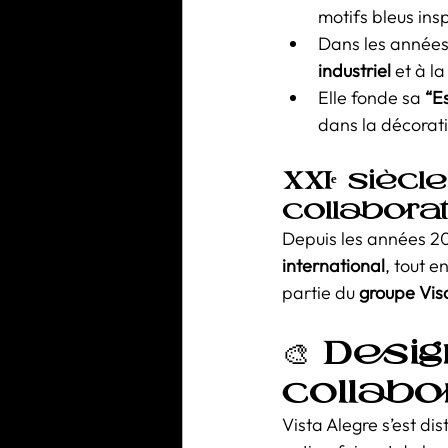
motifs bleus ins
Dans les années
industriel
 et à la
Elle fonde sa 
“E
dans la décorati
XXIᵉ siècl
collaborat
Depuis les années 20
international
, tout e
partie du 
groupe Vis
🎨 
Desig
collabo
Vista Alegre s’est di