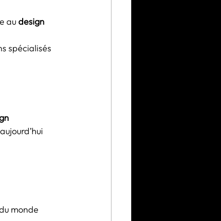
e au 
design 
s spécialisés 
gn 
 aujourd’hui 
 du monde 