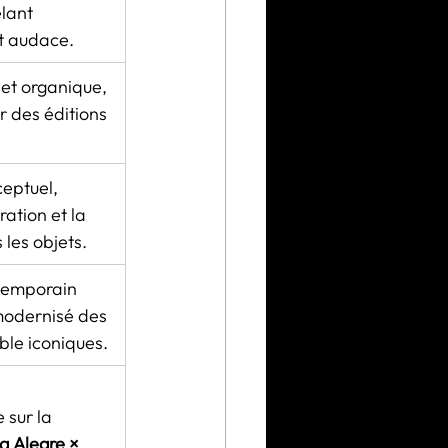
lant 
t audace.
et organique, 
r des éditions 
eptuel, 
ration et la 
les objets.
temporain 
modernisé des 
ble iconiques.
 
sur la 
a Alegre × 