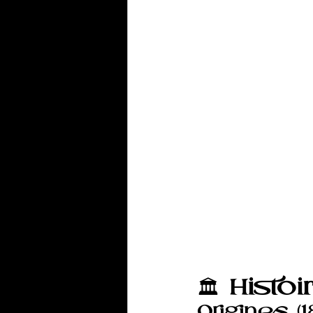
🏛️ 
Histoi
Origines (1