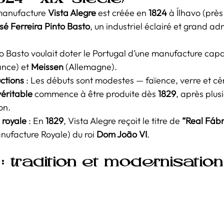
manufacture 
Vista Alegre
 est créée en 
1824
 à Ílhavo (près
sé Ferreira Pinto Basto
, un industriel éclairé et grand ad
nto Basto voulait doter le Portugal d’une manufacture capa
ance) et 
Meissen
 (Allemagne).
ctions
 : Les débuts sont modestes — faïence, verre et c
véritable 
commence à être produite dès 
1829
, après plus
on.
 royale
 : En 
1829
, Vista Alegre reçoit le titre de 
“Real Fábr
nufacture Royale) du roi 
Dom João VI
.
 : tradition et modernisation