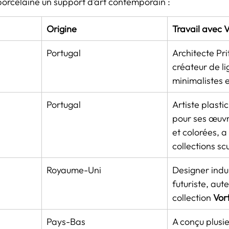
 porcelaine un support d’art contemporain :
Origine
Travail avec V
Portugal
Architecte Prit
créateur de li
minimalistes 
Portugal
Artiste plasti
pour ses œuv
et colorées, a
collections sc
Royaume-Uni
Designer indus
futuriste, aute
collection 
Vor
Pays-Bas
A conçu plusie