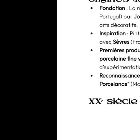
Fondation
 : La 
Portugal) par 
Jo
arts décoratifs.
Inspiration
 : Pi
avec 
Sèvres
 (Fr
Premières produ
porcelaine fine 
d’expérimentati
Reconnaissance
Porcelanas”
 (Ma
XXᵉ siècle