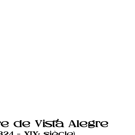
re de Vista Alegre
824 – XIXᵉ siècle)