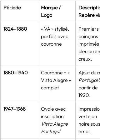
Période
Marque / 
Description / 
Logo
Repère visuel
1824–1880
« VA » stylisé, 
Premiers 
parfois avec 
poinçons 
couronne
imprimés en 
bleu ou en 
creux.
1880–1940
Couronne + « 
Ajout du mot 
Vista Alegre » 
Portugal
 à 
complet
partir de 
1920.
1947–1968
Ovale avec 
Impression 
inscription 
verte ou 
Vista Alegre 
noire sous 
Portugal
émail.