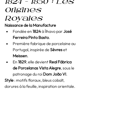
1824 – 1850 : Les 
Origines 
Royales
Naissance de la Manufacture
Fondée en 
1824
 à Ílhavo par 
José 
Ferreira Pinto Basto
.
Première fabrique de porcelaine au 
Portugal, inspirée de 
Sèvres
 et 
Meissen
.
En 
1829
, elle devient 
Real Fábrica 
de Porcelanas Vista Alegre
, sous le 
patronage du roi 
Dom João VI
.
Style
 : motifs floraux, bleus cobalt, 
dorures à la feuille, inspiration orientale.