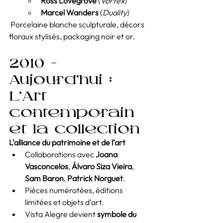
Ross Lovegrove
 (
Vortex
)
Marcel Wanders
 (
Duality
)
 Porcelaine blanche sculpturale, décors 
floraux stylisés, packaging noir et or.
2010 – 
Aujourd’hui : 
L’Art 
contemporain 
et la collection
L’alliance du patrimoine et de l’art
Collaborations avec 
Joana 
Vasconcelos
, 
Álvaro Siza Vieira
, 
Sam Baron
, 
Patrick Norguet
.
Pièces numérotées, éditions 
limitées et objets d’art.
Vista Alegre devient 
symbole du 