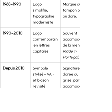
1968–1990
Logo 
Marque au 
simplifié, 
tampon brun 
typographie 
ou doré.
moderniste
1990–2010
Logo 
Souvent 
contemporain
accompagné 
 en lettres 
de la mention 
capitales
Made in 
Portugal
.
Depuis 2010
Symbole 
Signature 
stylisé « VA » 
dorée ou 
et blason 
grise, parfois 
revisité
accompagné
e du nom du 
designer.
Conseils 